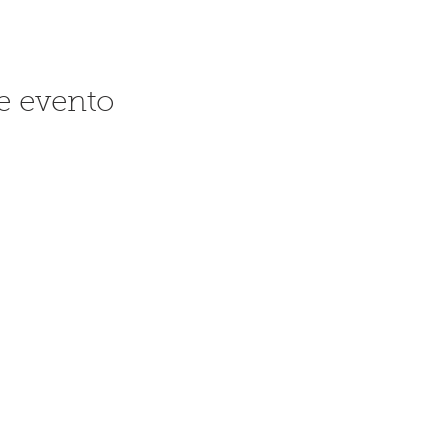
e evento
Síguenos
© 
SA
Car
07
To