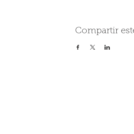
Compartir est
Contáctanos
+34 608 062 764