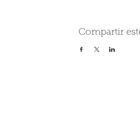
Compartir est
Contáctanos
+34 608 062 764