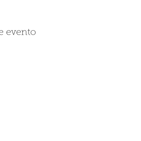
e evento
Síguenos
© 
SA
Car
07
To