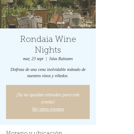
Rondaia Wine
Nights
mar, 23 sept
  |  
Islas Baleares
Disfruta de una cena inolvidable rodeado de
nuestros vinos y viñedos.
¡Ya no quedan entradas para este
evento!
Ver otros eventos
Horario y ubicación