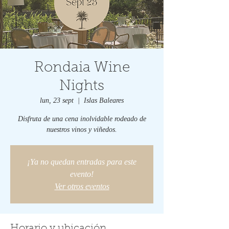
Rondaia Wine
Nights
lun, 23 sept
  |  
Islas Baleares
Disfruta de una cena inolvidable rodeado de
nuestros vinos y viñedos.
¡Ya no quedan entradas para este
evento!
Ver otros eventos
Horario y ubicación